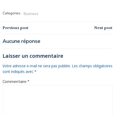
Categories:
Buisness
Navigation
Navigation
Previous post
Next post
de
de
Aucune réponse
l’article
l’article
Laisser un commentaire
Votre adresse e-mail ne sera pas publiée.
Les champs obligatoires
sont indiqués avec
*
Commentaire
*