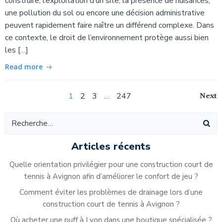
construire, l’exploitation d’un site, la présence de nuisances,
une pollution du sol ou encore une décision administrative
peuvent rapidement faire naître un différend complexe. Dans
ce contexte, le droit de l’environnement protège aussi bien
les […]
Read more
Navigation
Na
Page
Page
Page
Page
Next
1
2
3
…
247
Navigation
des
de
des
articles
ar
articles
Articles récents
Quelle orientation privilégier pour une construction court de
tennis à Avignon afin d’améliorer le confort de jeu ?
Comment éviter les problèmes de drainage lors d’une
construction court de tennis à Avignon ?
Où acheter une puff à Lyon dans une boutique spécialisée ?