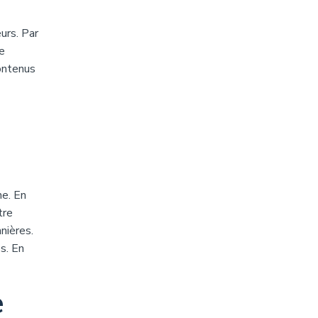
urs. Par
e
contenus
he. En
tre
nières.
és. En
e