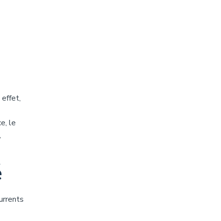
effet,
e, le
,
é
urrents