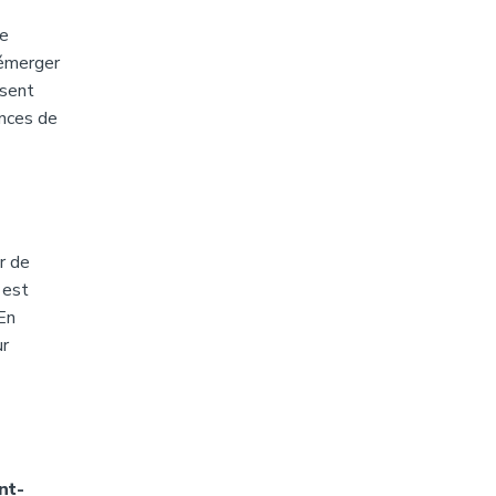
de
 émerger
ssent
ances de
r de
 est
 En
ur
nt-