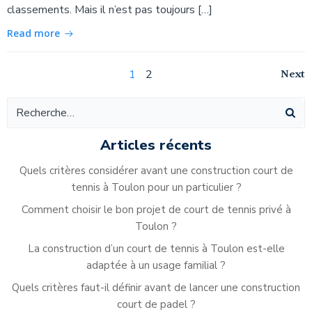
classements. Mais il n’est pas toujours […]
Read more
Navigation
Na
Page
Page
Next
1
2
Navigation
des
de
des
articles
ar
articles
Articles récents
Quels critères considérer avant une construction court de
tennis à Toulon pour un particulier ?
Comment choisir le bon projet de court de tennis privé à
Toulon ?
La construction d’un court de tennis à Toulon est-elle
adaptée à un usage familial ?
Quels critères faut-il définir avant de lancer une construction
court de padel ?