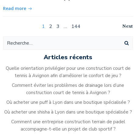
Read more
Navigation
Na
Page
Page
Page
Page
Next
1
2
3
…
144
Navigation
des
de
des
articles
ar
articles
Articles récents
Quelle orientation privilégier pour une construction court de
tennis à Avignon afin d’améliorer le confort de jeu ?
Comment éviter les problèmes de drainage lors d’une
construction court de tennis à Avignon ?
Où acheter une puff à Lyon dans une boutique spécialisée ?
Où acheter une shisha à Lyon dans une boutique spécialisée ?
Comment une entreprise construction terrain de padel
accompagne-t-elle un projet de club sportif ?