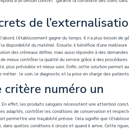
épond à un besoin concret : garantir la continuité des soins sans 
rets de l’externalisati
D’abord, l’établissement gagne du temps. Il n’a plus besoin de gé
la disponibilité du matériel. Ensuite, il bénéficie d’une meilleure
r selon des créneaux définis, mais aussi répondre à des demandes
de mieux contrôler la qualité du service grâce à des procédures c
le, plus prévisible et mieux suivi. Enfin, cette solution permet a
métier : le soin, le diagnostic et la prise en charge des patients
e critère numéro un
. En effet, les produits sanguins nécessitent une attention const
mes adaptés, contrôler les conditions de conservation et respect
t permettre une traçabilité précise. Cela signifie que l’établis
, dans quelles conditions il circule et quand il arrive. Cette rigueu