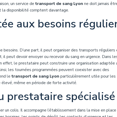
raison, un service de
transport de sang Lyon
ne doit jamais être
et la disponibilité comptent davantage.
ée aux besoins régulie
besoins. D’une part, il peut organiser des transports réguliers 
rt, il peut devoir envoyer ou recevoir du sang en urgence. Dans l
En effet, le prestataire peut construire une organisation adaptée 
 Ainsi, les tournées programmées peuvent coexister avec des
rend le
transport de sang Lyon
particulièrement utile pour les
e élevé, même en période de forte activité.
u prestataire spécialisé
r un colis. Il accompagne l’établissement dans la mise en place
 les horaires, les points de dépôt, les contacts d’urgence et les