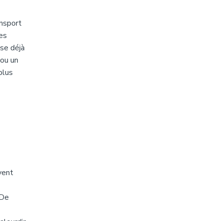
ansport
es
ise déjà
 ou un
plus
vent
 De