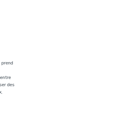
e prend
centre
iser des
x,