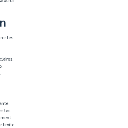
alourdir
on
rer les
laires.
ux
.
ante.
er les
sement
r limite