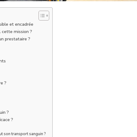
sible et encadrée
 cette mission ?
un prestataire ?
nts
re ?
uin ?
icace ?
ut son transport sanguin ?