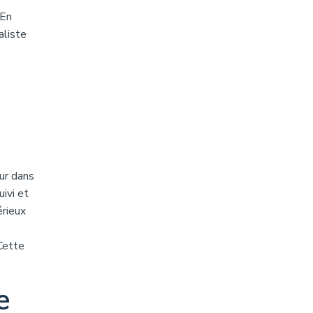
 En
aliste
eur dans
uivi et
érieux
Cette
e