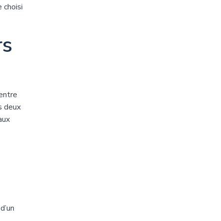
 choisi
rs
entre
es deux
aux
 d’un