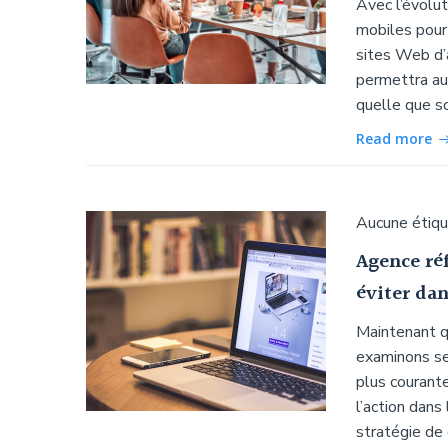
Avec l’évolut
mobiles pour 
sites Web d’a
permettra aux
quelle que so
Read more
Aucune étiq
Agence ré
éviter dan
Maintenant q
examinons se
plus courant
l’action dans
stratégie de