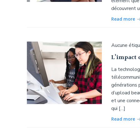
élément que l
découvrent u
Read more
Aucune étiq
L’impact d
La technolog
télécommunic
générations 
d’upload bea
et une connec
qui […]
Read more