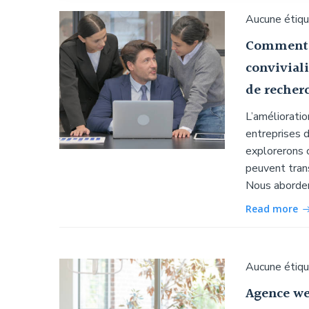
Aucune étiq
Comment u
conviviali
de recher
L’amélioratio
entreprises d
explorerons
peuvent trans
Nous abordero
Read more
Aucune étiq
Agence web