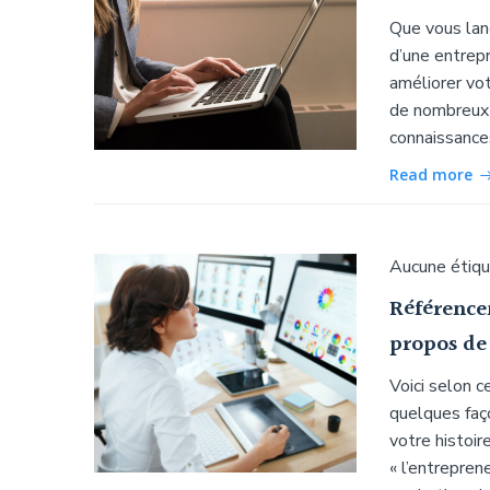
Que vous lanc
d’une entrepr
améliorer vot
de nombreux
connaissance
Read more
Aucune étiq
Référencem
propos de
Voici selon 
quelques faç
votre histoir
« l’entrepren