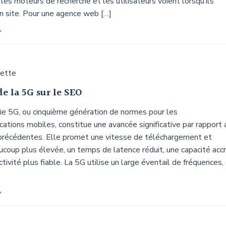
es moteurs de recherche et les utilisateurs voient lorsqu’ils
n site. Pour une agence web […]
uette
e la 5G sur le SEO
ie 5G, ou cinquième génération de normes pour les
ations mobiles, constitue une avancée significative par rapport 
précédentes. Elle promet une vitesse de téléchargement et
ucoup plus élevée, un temps de latence réduit, une capacité acc
tivité plus fiable. La 5G utilise un large éventail de fréquences,