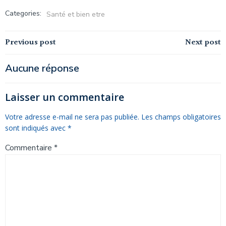
Categories:
Santé et bien etre
Navigation
Navigation
Previous post
Next post
de
de
Aucune réponse
l’article
l’article
Laisser un commentaire
Votre adresse e-mail ne sera pas publiée.
Les champs obligatoires
sont indiqués avec
*
Commentaire
*