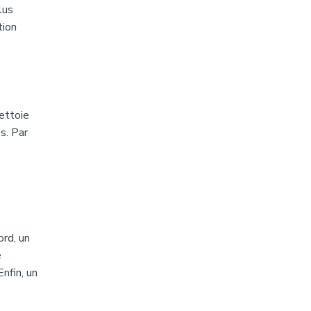
lus
tion
nettoie
s. Par
rd, un
e
nfin, un