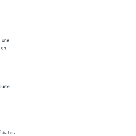
, une
 en
uite,
.
édiates.