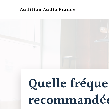
Aller
au
Audition Audio France
contenu
Quelle fréque
recommandée 