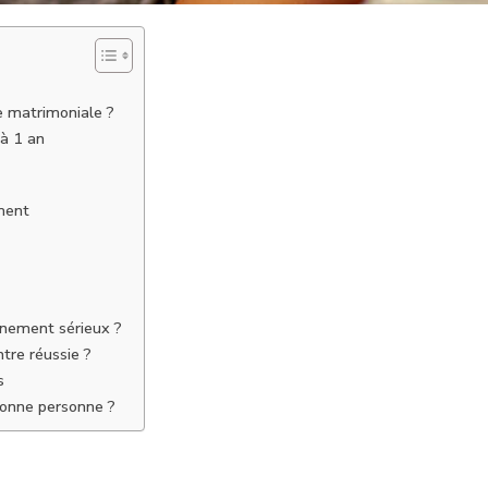
 matrimoniale ?
à 1 an
ment
gnement sérieux ?
re réussie ?
s
bonne personne ?