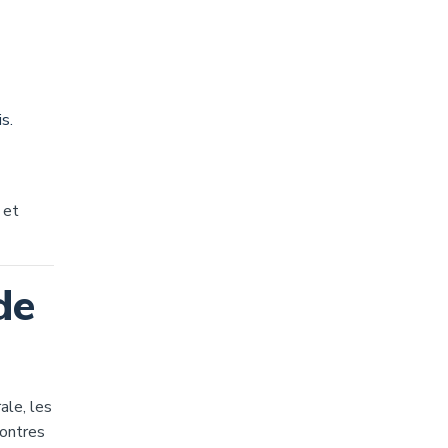
s.
 et
de
ale, les
contres