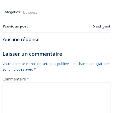
Categories:
Buisness
Navigation
Navigation
Previous post
Next post
de
de
Aucune réponse
l’article
l’article
Laisser un commentaire
Votre adresse e-mail ne sera pas publiée.
Les champs obligatoires
sont indiqués avec
*
Commentaire
*