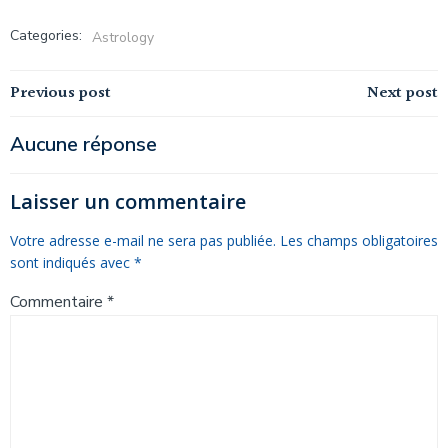
Categories:
Astrology
Navigation
Navigation
Previous post
Next post
de
de
Aucune réponse
l’article
l’article
Laisser un commentaire
Votre adresse e-mail ne sera pas publiée.
Les champs obligatoires
sont indiqués avec
*
Commentaire
*