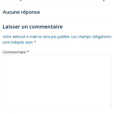
Navigation
Navigation
de
de
Aucune réponse
l’article
l’article
Laisser un commentaire
Votre adresse e-mail ne sera pas publiée.
Les champs obligatoires
sont indiqués avec
*
Commentaire
*