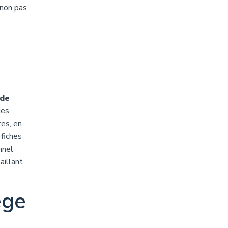
 non pas
de
des
res, en
 fiches
nnel
aillant
ège