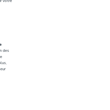
r votre
e
on des
le
lus,
teur