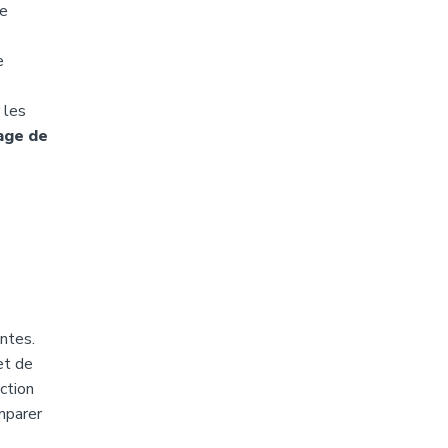
de
e
 les
age de
ntes.
et de
ction
mparer