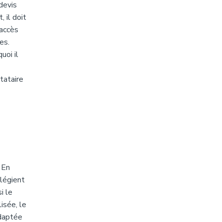
devis
 il doit
’accès
es.
uoi il
tataire
 En
légient
i le
isée, le
adaptée