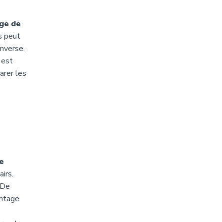
ge de
as peut
inverse,
 est
arer les
e
irs.
 De
antage