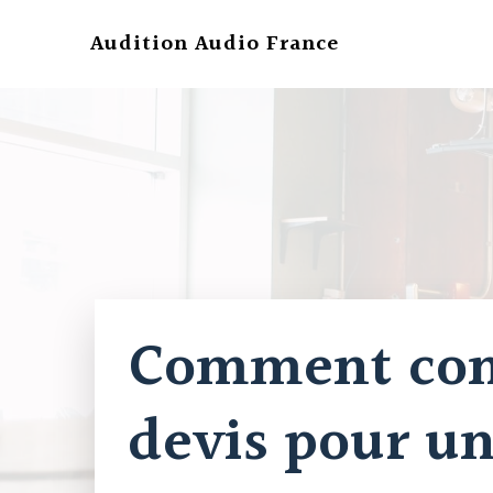
Aller
au
Audition Audio France
contenu
Comment com
devis pour u