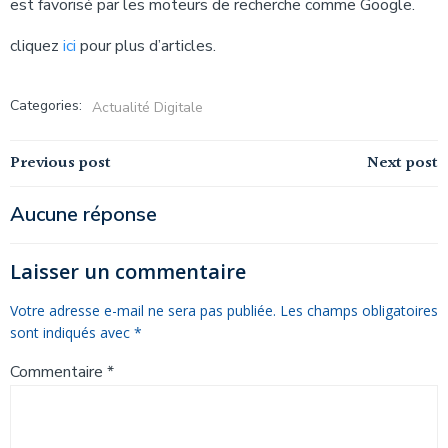
est favorisé par les moteurs de recherche comme Google.
cliquez
ici
pour plus d’articles.
Categories:
Actualité Digitale
Navigation
Navigation
Previous post
Next post
de
de
Aucune réponse
l’article
l’article
Laisser un commentaire
Votre adresse e-mail ne sera pas publiée.
Les champs obligatoires
sont indiqués avec
*
Commentaire
*