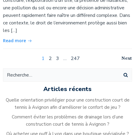
construire, l’exploitation d’un site, la présence de nuisances,
une pollution du sol ou encore une décision administrative
peuvent rapidement faire naître un différend complexe. Dans
ce contexte, le droit de l’environnement protège aussi bien
les […]
Read more
Navigation
Na
Page
Page
Page
Page
Next
1
2
3
…
247
Navigation
des
de
des
articles
ar
articles
Articles récents
Quelle orientation privilégier pour une construction court de
tennis à Avignon afin d’améliorer le confort de jeu ?
Comment éviter les problèmes de drainage lors d’une
construction court de tennis à Avignon ?
Où acheter une puff à Lyon dans une boutique spécialisée ?