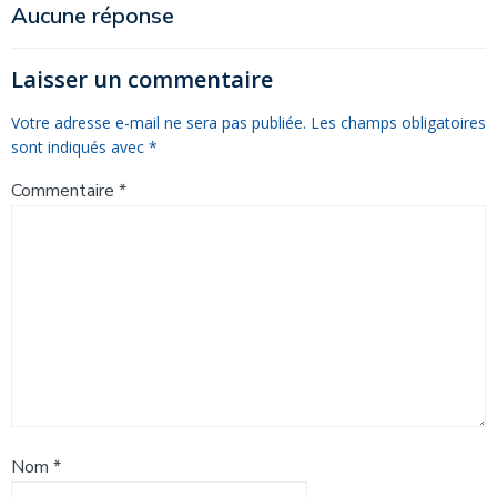
de
de
Aucune réponse
l’article
l’article
Laisser un commentaire
Votre adresse e-mail ne sera pas publiée.
Les champs obligatoires
sont indiqués avec
*
Commentaire
*
Nom
*