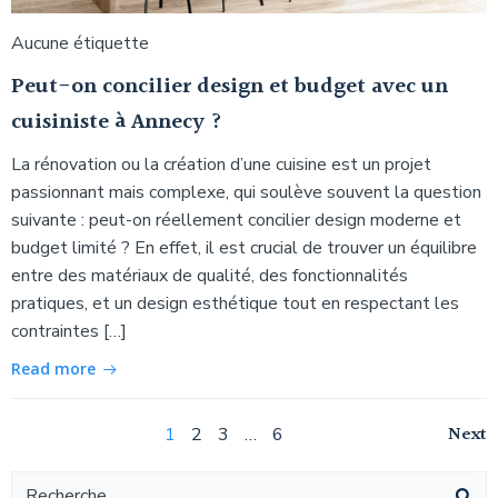
Aucune étiquette
Peut-on concilier design et budget avec un
cuisiniste à Annecy ?
La rénovation ou la création d’une cuisine est un projet
passionnant mais complexe, qui soulève souvent la question
suivante : peut-on réellement concilier design moderne et
budget limité ? En effet, il est crucial de trouver un équilibre
entre des matériaux de qualité, des fonctionnalités
pratiques, et un design esthétique tout en respectant les
contraintes […]
Read more
Navigation
Na
Page
Page
Page
Page
Next
1
2
3
…
6
Navigation