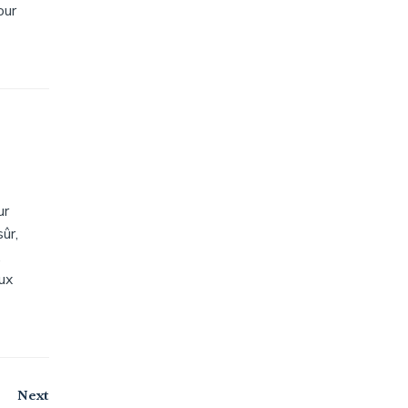
our
ur
ûr,
.
ux
Navigation
Next