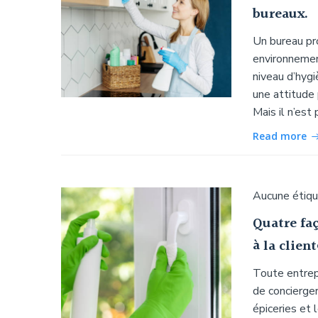
bureaux.
Un bureau pr
environnement
niveau d’hyg
une attitude 
Mais il n’est 
Read more
Aucune étiq
Quatre faç
à la client
Toute entrepr
de concierge
épiceries et