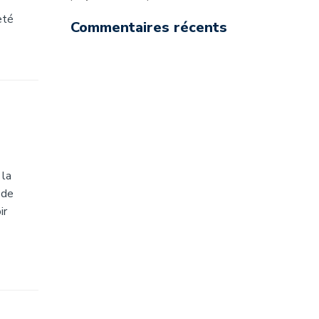
eté
Commentaires récents
 la
 de
ir