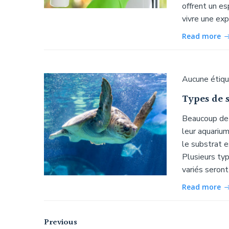
offrent un es
vivre une exp
Read more
Aucune étiq
Types de 
Beaucoup de g
leur aquariu
le substrat e
Plusieurs ty
variés seront
Read more
Navigation
Navigation
Previous