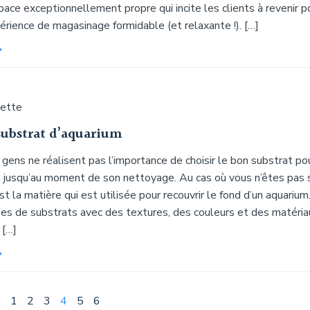
pace exceptionnellement propre qui incite les clients à revenir p
érience de magasinage formidable (et relaxante !). […]
uette
substrat d’aquarium
ens ne réalisent pas l’importance de choisir le bon substrat po
m jusqu’au moment de son nettoyage. Au cas où vous n’êtes pas s
st la matière qui est utilisée pour recouvrir le fond d’un aquarium
pes de substrats avec des textures, des couleurs et des matéria
 […]
Page
Page
Page
Page
Page
Page
1
2
3
4
5
6