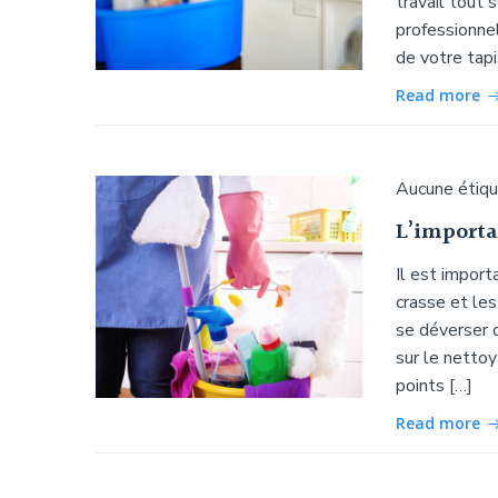
travail tout 
professionnel
de votre tapis
Read more
Aucune étiq
L’importa
Il est import
crasse et les
se déverser d
sur le netto
points […]
Read more