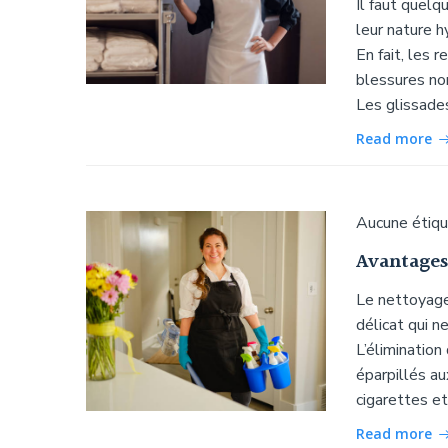
Il faut quelq
leur nature h
En fait, les 
blessures no
Les glissades
Read more
Aucune étiq
Avantages
Le nettoyage
délicat qui n
L’élimination
éparpillés au
cigarettes et
Read more