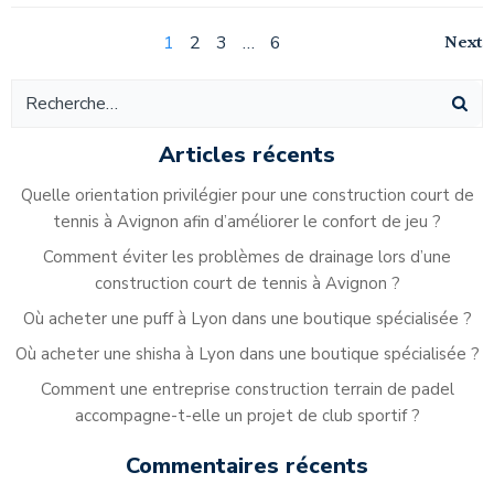
Navigation
Na
Page
Page
Page
Page
Next
1
2
3
…
6
Navigation
des
de
des
articles
ar
articles
Articles récents
Quelle orientation privilégier pour une construction court de
tennis à Avignon afin d’améliorer le confort de jeu ?
Comment éviter les problèmes de drainage lors d’une
construction court de tennis à Avignon ?
Où acheter une puff à Lyon dans une boutique spécialisée ?
Où acheter une shisha à Lyon dans une boutique spécialisée ?
Comment une entreprise construction terrain de padel
accompagne-t-elle un projet de club sportif ?
Commentaires récents