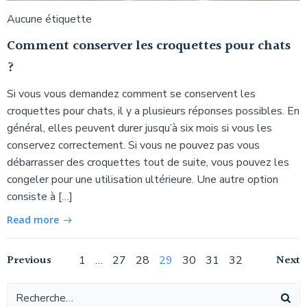
Aucune étiquette
Comment conserver les croquettes pour chats
?
Si vous vous demandez comment se conservent les
croquettes pour chats, il y a plusieurs réponses possibles. En
général, elles peuvent durer jusqu’à six mois si vous les
conservez correctement. Si vous ne pouvez pas vous
débarrasser des croquettes tout de suite, vous pouvez les
congeler pour une utilisation ultérieure. Une autre option
consiste à […]
Read more
Navigation
Navigation
Na
Previous
Page
Page
Page
Page
Page
Page
Page
Next
1
…
27
28
29
30
31
32
des
des
de