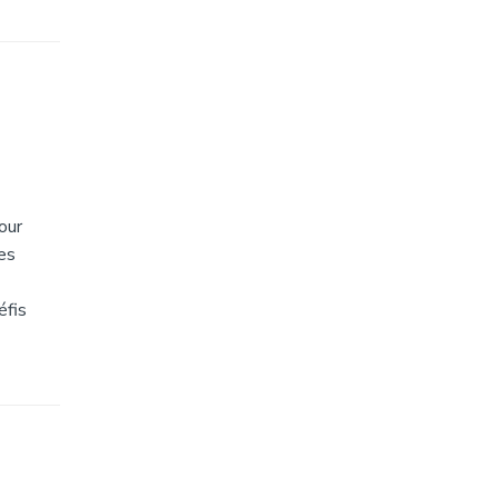
our
ces
éfis