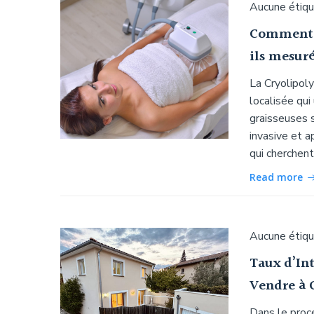
Aucune étiq
Comment l
ils mesuré
La Cryolipol
localisée qui
graisseuses 
invasive et a
qui cherchent
Read more
Aucune étiq
Taux d’In
Vendre à 
Dans le proc