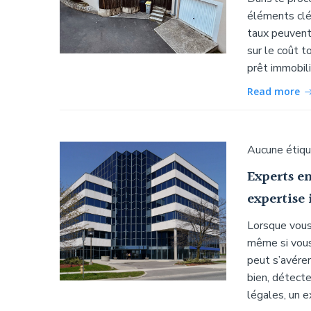
éléments clés
taux peuvent 
sur le coût t
prêt immobili
Read more
Aucune étiq
Experts e
expertise
Lorsque vous
même si vous
peut s’avérer
bien, détect
légales, un 