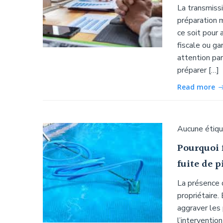
La transmissi
préparation 
ce soit pour a
fiscale ou ga
attention par
préparer […]
Read more
Aucune étiq
Pourquoi f
fuite de p
La présence d
propriétaire.
aggraver les 
l’interventio