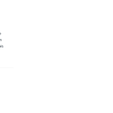
e
n
is