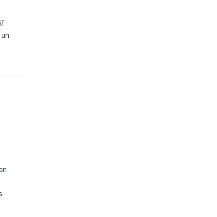
if
 un
on
s