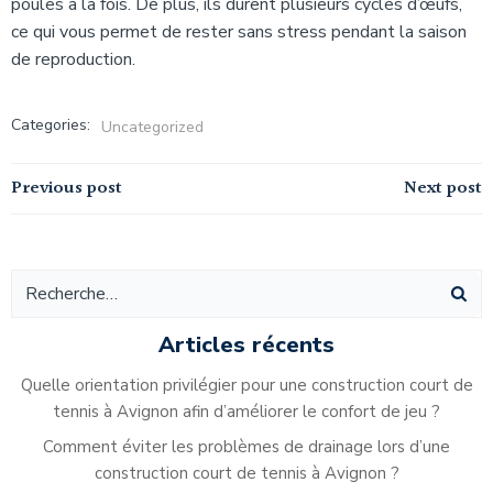
poules à la fois. De plus, ils durent plusieurs cycles d’œufs,
ce qui vous permet de rester sans stress pendant la saison
de reproduction.
Categories:
Uncategorized
Navigation
Navigation
Previous post
Next post
de
de
l’article
l’article
Articles récents
Quelle orientation privilégier pour une construction court de
tennis à Avignon afin d’améliorer le confort de jeu ?
Comment éviter les problèmes de drainage lors d’une
construction court de tennis à Avignon ?