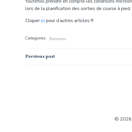
toutefois prendre en compte les conditions météorol
lors de la planification des sorties de course à pied.
Cliquer
ici
pour d’autres articles !!!
Categories:
Buisness
Navigation
Previous post
de
l’article
© 2026 