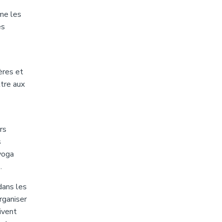
mme les
es
ères et
ttre aux
rs
s
 yoga
.
dans les
rganiser
ivent