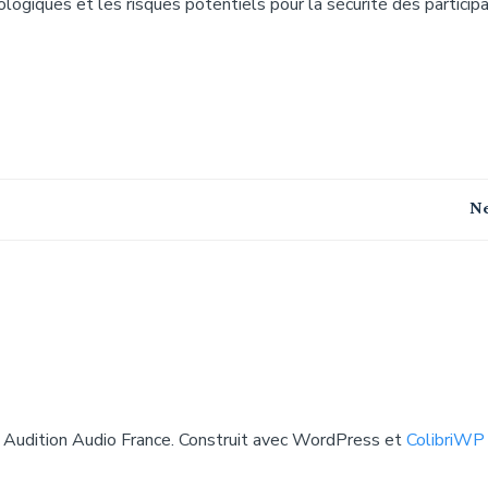
ogiques et les risques potentiels pour la sécurité des particip
Navigation
Ne
de
l’article
Audition Audio France. Construit avec WordPress et
ColibriW