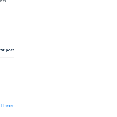
ants
xt post
P Theme
.