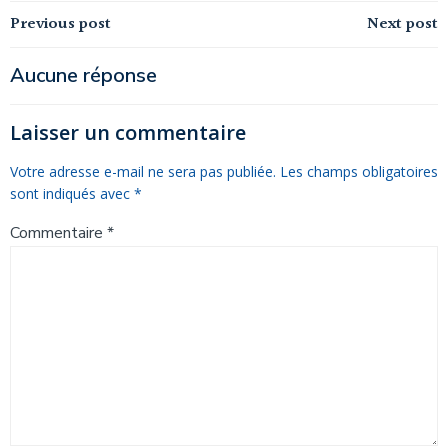
Navigation
Navigation
Previous post
Next post
de
de
Aucune réponse
l’article
l’article
Laisser un commentaire
Votre adresse e-mail ne sera pas publiée.
Les champs obligatoires
sont indiqués avec
*
Commentaire
*