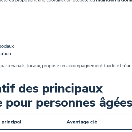
ructures proposent une coordination globale du
maintien à domi
sociaux
uation
s partenariats locaux, propose un accompagnement fluide et réact
tif des principaux
le pour personnes âgée
 principal
Avantage clé