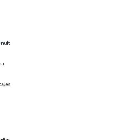
nuit
ou
cales,