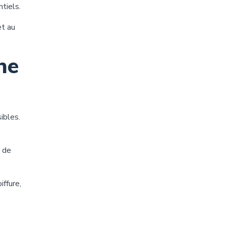
ntiels.
et au
ène
sibles.
t de
iffure,