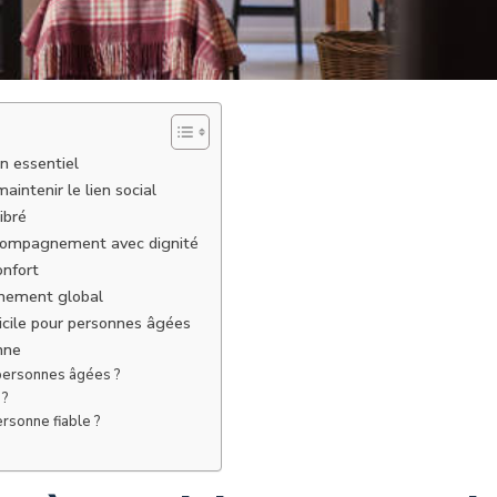
n essentiel
intenir le lien social
ibré
 accompagnement avec dignité
onfort
gnement global
micile pour personnes âgées
nne
r personnes âgées ?
 ?
ersonne fiable ?