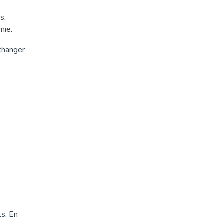
s.
mie.
échanger
s. En