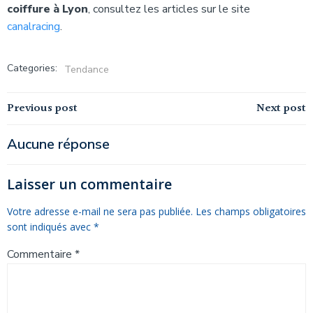
coiffure à Lyon
, consultez les articles sur le site
canalracing
.
Categories:
Tendance
Navigation
Navigation
Previous post
Next post
de
de
Aucune réponse
l’article
l’article
Laisser un commentaire
Votre adresse e-mail ne sera pas publiée.
Les champs obligatoires
sont indiqués avec
*
Commentaire
*