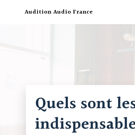
Aller
au
Audition Audio France
contenu
Quels sont le
indispensabl