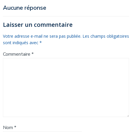
de
de
Aucune réponse
l’article
l’article
Laisser un commentaire
Votre adresse e-mail ne sera pas publiée.
Les champs obligatoires
sont indiqués avec
*
Commentaire
*
Nom
*