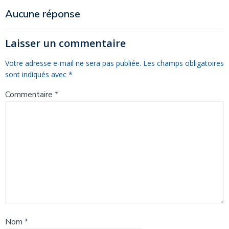
de
de
Aucune réponse
l’article
l’article
Laisser un commentaire
Votre adresse e-mail ne sera pas publiée.
Les champs obligatoires
sont indiqués avec
*
Commentaire
*
Nom
*