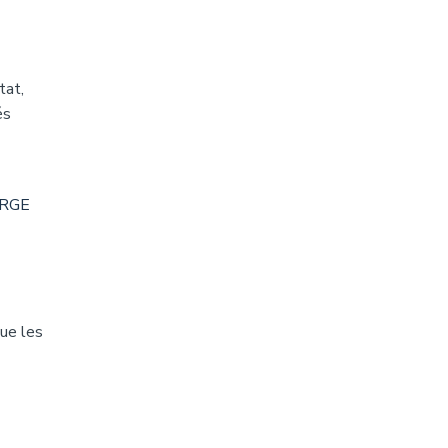
tat,
és
é RGE
que les