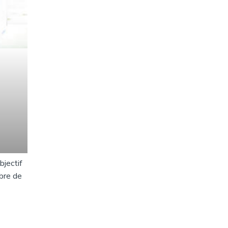
bjectif
mbre de