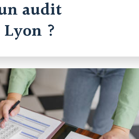
 un audit
à Lyon ?