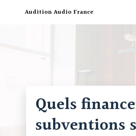
Aller
au
Audition Audio France
contenu
Quels financ
subventions s