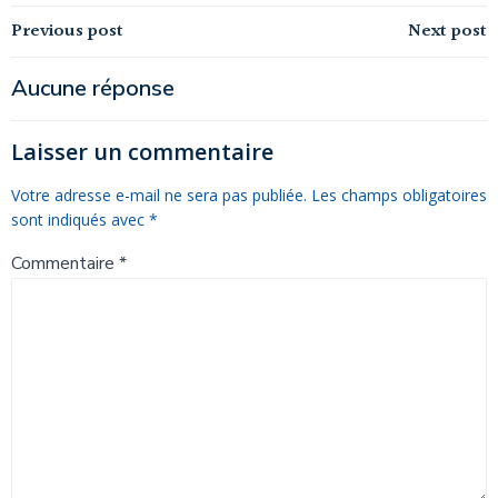
Navigation
Navigation
Previous post
Next post
de
de
Aucune réponse
l’article
l’article
Laisser un commentaire
Votre adresse e-mail ne sera pas publiée.
Les champs obligatoires
sont indiqués avec
*
Commentaire
*