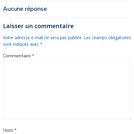
de
de
Aucune réponse
l’article
l’article
Laisser un commentaire
Votre adresse e-mail ne sera pas publiée.
Les champs obligatoires
sont indiqués avec
*
Commentaire
*
Nom
*