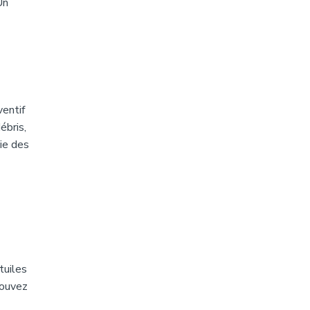
Un
entif
ébris,
ie des
tuiles
pouvez