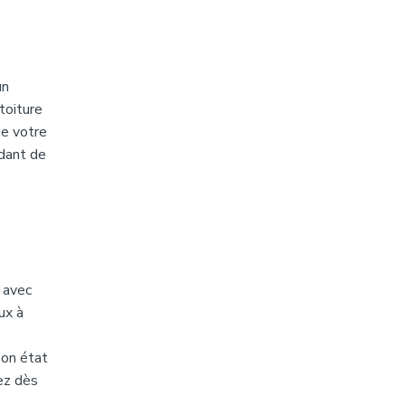
un
toiture
ue votre
ndant de
t avec
ux à
bon état
gez dès