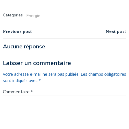
Categories:
Energie
Navigation
Navigation
Previous post
Next post
de
de
Aucune réponse
l’article
l’article
Laisser un commentaire
Votre adresse e-mail ne sera pas publiée.
Les champs obligatoires
sont indiqués avec
*
Commentaire
*