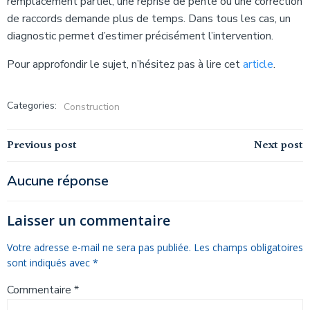
remplacement partiel, une reprise de pente ou une correction
de raccords demande plus de temps. Dans tous les cas, un
diagnostic permet d’estimer précisément l’intervention.
Pour approfondir le sujet, n’hésitez pas à lire cet
article
.
Categories:
Construction
Navigation
Navigation
Previous post
Next post
de
de
Aucune réponse
l’article
l’article
Laisser un commentaire
Votre adresse e-mail ne sera pas publiée.
Les champs obligatoires
sont indiqués avec
*
Commentaire
*