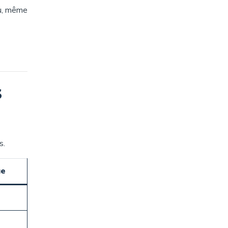
vu, même
s
s.
ue