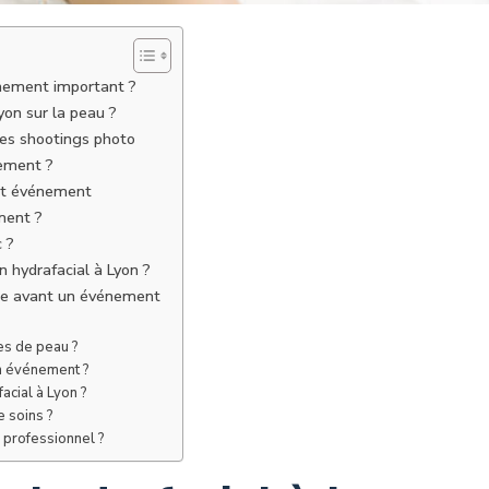
énement important ?
yon sur la peau ?
des shootings photo
nement ?
ant événement
ment ?
 ?
n hydrafacial à Lyon ?
ique avant un événement
pes de peau ?
’un événement ?
acial à Lyon ?
e soins ?
 professionnel ?