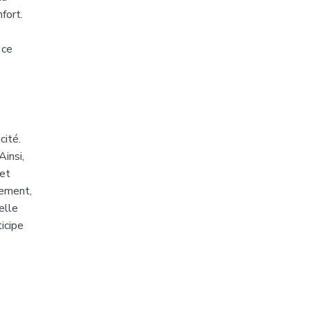
fort.
 ce
cité.
Ainsi,
met
lement,
elle
icipe