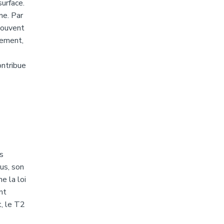
surface.
me. Par
 souvent
lement,
ontribue
ès
us, son
e la loi
nt
t, le T2