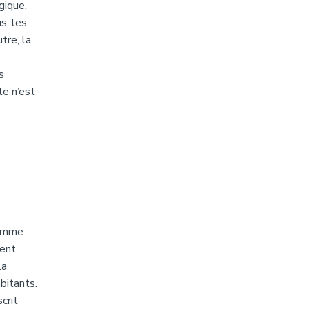
gique.
s, les
tre, la
s
e n’est
comme
nent
la
bitants.
crit