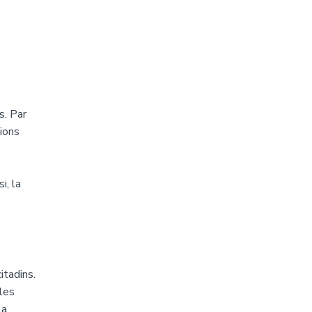
s. Par
ions
i, la
itadins.
 les
la