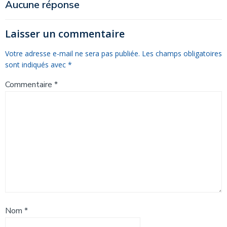
de
de
Aucune réponse
l’article
l’article
Laisser un commentaire
Votre adresse e-mail ne sera pas publiée.
Les champs obligatoires
sont indiqués avec
*
Commentaire
*
Nom
*