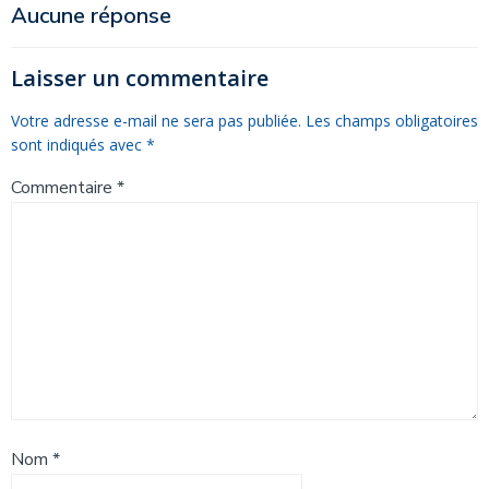
de
de
Aucune réponse
l’article
l’article
Laisser un commentaire
Votre adresse e-mail ne sera pas publiée.
Les champs obligatoires
sont indiqués avec
*
Commentaire
*
Nom
*