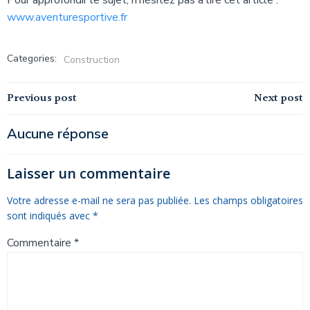
Pour approfondir le sujet, n’hésitez pas à lire cet article :
www.aventuresportive.fr
Categories:
Construction
Navigation
Navigation
Previous post
Next post
de
de
Aucune réponse
l’article
l’article
Laisser un commentaire
Votre adresse e-mail ne sera pas publiée.
Les champs obligatoires
sont indiqués avec
*
Commentaire
*