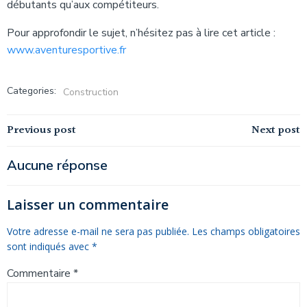
débutants qu’aux compétiteurs.
Pour approfondir le sujet, n’hésitez pas à lire cet article :
www.aventuresportive.fr
Categories:
Construction
Navigation
Navigation
Previous post
Next post
de
de
Aucune réponse
l’article
l’article
Laisser un commentaire
Votre adresse e-mail ne sera pas publiée.
Les champs obligatoires
sont indiqués avec
*
Commentaire
*