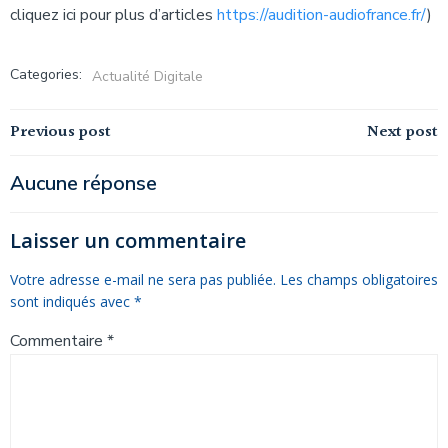
cliquez ici pour plus d’articles
https://audition-audiofrance.fr/
)
Categories:
Actualité Digitale
Navigation
Navigation
Previous post
Next post
de
de
Aucune réponse
l’article
l’article
Laisser un commentaire
Votre adresse e-mail ne sera pas publiée.
Les champs obligatoires
sont indiqués avec
*
Commentaire
*