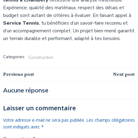
tennis à Chambéry
nécessite une analyse minutieuse.
Expérience, qualité des matériaux, respect des délais et
budget sont autant de critères à évaluer. En faisant appel à
Service Tennis
, tu bénéficies d’un savoir-faire reconnu et
d’un accompagnement complet. Un projet bien mené garantit
un terrain durable et performant, adapté à tes besoins.
Categories:
Construction
Navigation
Navigation
Previous post
Next post
de
de
Aucune réponse
l’article
l’article
Laisser un commentaire
Votre adresse e-mail ne sera pas publiée.
Les champs obligatoires
sont indiqués avec
*