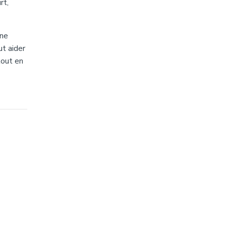
rt,
nne
ut aider
tout en