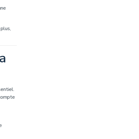
une
 plus,
la
entiel.
 compte
e