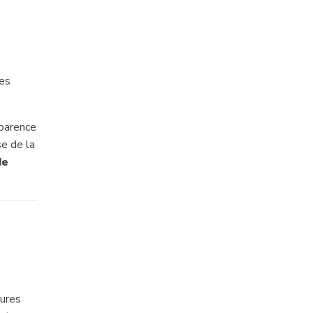
les
pparence
se de la
de
tures