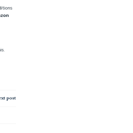
ditions
azon
is.
xt post