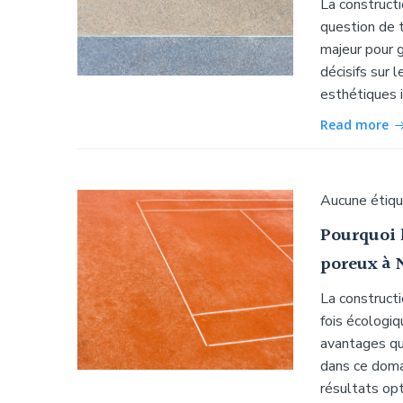
La constructi
question de t
majeur pour g
décisifs sur 
esthétiques i
Read more
Aucune étiq
Pourquoi 
poreux à 
La constructi
fois écologi
avantages qui
dans ce doma
résultats opt