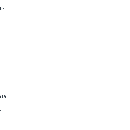
ôle
 la
e