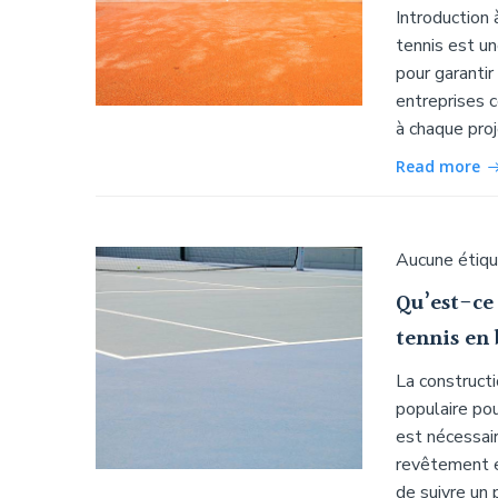
Introduction 
tennis est un
pour garantir
entreprises 
à chaque proj
Read more
Aucune étiq
Qu’est-ce 
tennis en 
La constructi
populaire pou
est nécessair
revêtement ex
de suivre un