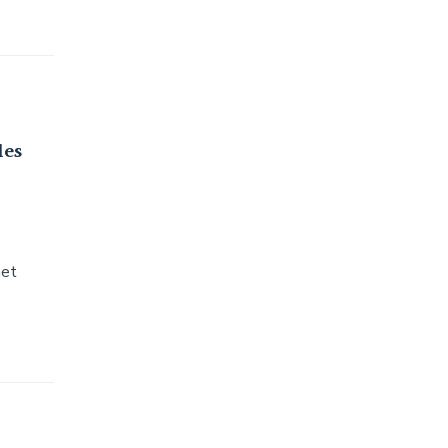
les
met