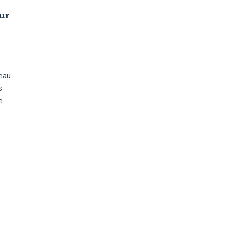
ur
’eau
s
e