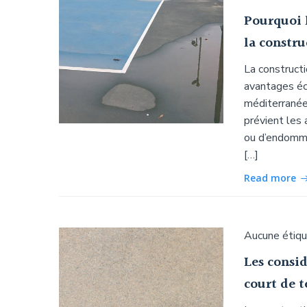
Pourquoi 
la constru
La construct
avantages éc
méditerranéen
prévient les 
ou d’endomma
[…]
Read more
Aucune étiq
Les consid
court de 