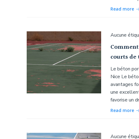
Read more
Aucune étiq
Comment le
courts de 
Le béton pore
Nice Le béto
avantages fon
une excellent
favorise un d
Read more
Aucune étiq