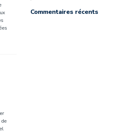
e
Commentaires récents
aux
es
tées
er
e de
el