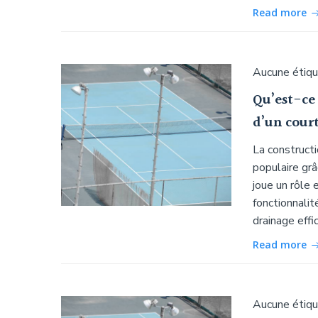
Read more
Aucune étiq
Qu’est-ce 
d’un court
La constructi
populaire gr
joue un rôle 
fonctionnalit
drainage effi
Read more
Aucune étiq