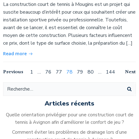
La construction court de tennis à Mougins est un projet qui
suscite beaucoup d’intérêt pour ceux qui souhaitent créer une
installation sportive privée ou professionnelle. Toutefois,
avant de se lancer, il est essentiel de connaître le coût
moyen de cette construction. Plusieurs facteurs influencent
ce prix, dont le type de surface choisie, la préparation du […]
Read more
Navigation
Navigation
Na
Previous
Page
Page
Page
Page
Page
Page
Page
Next
1
…
76
77
78
79
80
…
144
des
des
de
articles
articles
ar
Articles récents
Quelle orientation privilégier pour une construction court de
tennis à Avignon afin d’améliorer le confort de jeu ?
Comment éviter les problèmes de drainage lors d’une