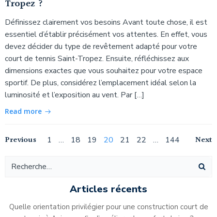
Tropez ?
Définissez clairement vos besoins Avant toute chose, il est
essentiel d’établir précisément vos attentes. En effet, vous
devez décider du type de revêtement adapté pour votre
court de tennis Saint-Tropez. Ensuite, réfléchissez aux
dimensions exactes que vous souhaitez pour votre espace
sportif. De plus, considérez l’emplacement idéal selon la
luminosité et l’exposition au vent. Par […]
Read more
Navigation
Navigation
Na
Previous
Page
Page
Page
Page
Page
Page
Page
Next
1
…
18
19
20
21
22
…
144
des
des
de
articles
articles
ar
Articles récents
Quelle orientation privilégier pour une construction court de