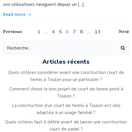
vos utilisateurs naviguent depuis un […]
Read more
Navigation
Navigation
Na
Previous
Page
Page
Page
Page
Page
Page
Page
Next
1
…
4
5
6
7
8
…
13
des
des
de
articles
articles
ar
Articles récents
Quels critères considérer avant une construction court de
tennis à Toulon pour un particulier ?
Comment choisir le bon projet de court de tennis privé à
Toulon ?
La construction d’un court de tennis à Toulon est-elle
adaptée à un usage familial ?
Quels critères faut-il définir avant de lancer une construction
court de padel ?