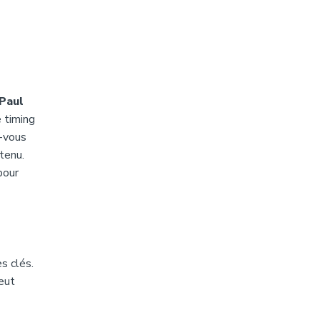
Paul
e timing
z-vous
tenu.
pour
s clés.
eut