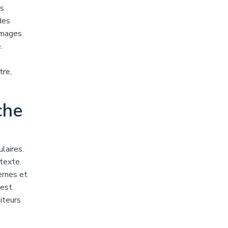
es
des
 images
.
tre,
che
e
laires.
 texte.
ternes et
 est
iteurs