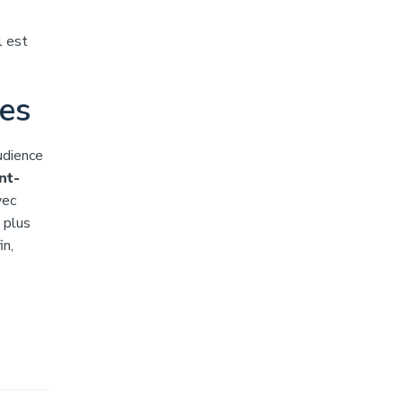
l est
res
udience
nt-
vec
 plus
in,